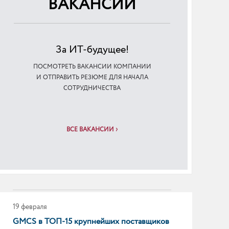
ВАКАНСИИ
ГК «МТ-Интеграция» — в топ-5 ИТ-
компаний для промышленности России
За ИТ-будущее!
30 марта
ПОСМОТРЕТЬ ВАКАНСИИ КОМПАНИИ
GMCS в ТОП-15 крупнейших поставщиков
И ОТПРАВИТЬ РЕЗЮМЕ ДЛЯ НАЧАЛА
BI-систем в России
СОТРУДНИЧЕСТВА
ВСЕ ВАКАНСИИ
26 февраля
GMCS подтвердила лидерство в
масштабных внедрениях на базе
платформы «Форсайт»
19 февраля
GMCS в ТОП-15 крупнейших поставщиков