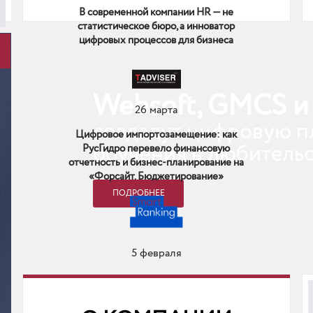
В современной компании HR — не
статистическое бюро, а инноватор
цифровых процессов для бизнеса
Websoft, GMCS 
26 марта
создадут цифровую 
Цифровое импортозамещение: как
обучения в любитель
РусГидро перевело финансовую
отчетность и бизнес-планирование на
«Форсайт. Бюджетирование»
ПОДРОБНЕЕ
5 февраля
ИИ-стартапы получают финансирование