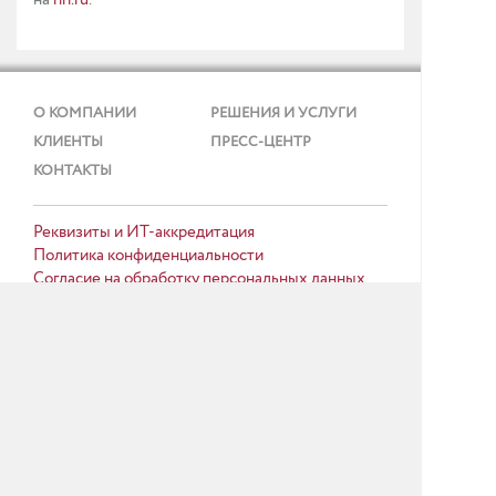
на
hh.ru
.
О КОМПАНИИ
РЕШЕНИЯ И УСЛУГИ
КЛИЕНТЫ
ПРЕСС-ЦЕНТР
КОНТАКТЫ
Реквизиты и ИТ-аккредитация
Политика конфиденциальности
Согласие на обработку персональных данных
Тел.: + 7 (495) 737 99 91
E-mail:
info@gmcs.ru
Карта сайта