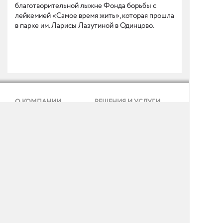
благотворительной лыжне Фонда борьбы с
лейкемией «Самое время жить», которая прошла
в парке им. Ларисы Лазутиной в Одинцово.
О КОМПАНИИ
РЕШЕНИЯ И УСЛУГИ
КЛИЕНТЫ
ПРЕСС-ЦЕНТР
КОНТАКТЫ
Реквизиты и ИТ-аккредитация
Политика конфиденциальности
Согласие на обработку персональных данных
Тел.: + 7 (495) 737 99 91
E-mail:
info@gmcs.ru
Карта сайта