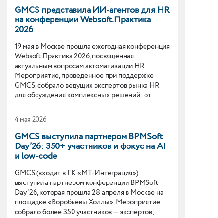
GMCS представила ИИ-агентов для HR
на конференции Websoft.Практика
2026
19 мая в Москве прошла ежегодная конференция
Websoft.Практика 2026, посвящённая
актуальным вопросам автоматизации HR.
Мероприятие, проведённое при поддержке
GMCS, собрало ведущих экспертов рынка HR
для обсуждения комплексных решений: от
внедрения искусственного интеллекта и
адаптации персонала до управления карьерой и
4 мая 2026
автоматизации обратной связи.
GMCS выступила партнером BPMSoft
Day’26: 350+ участников и фокус на AI
и low-code
GMCS (входит в ГК «МТ-Интеграция»)
выступила партнером конференции BPMSoft
Day’26, которая прошла 28 апреля в Москве на
площадке «Воробьевы Холлы». Мероприятие
собрало более 350 участников — экспертов,