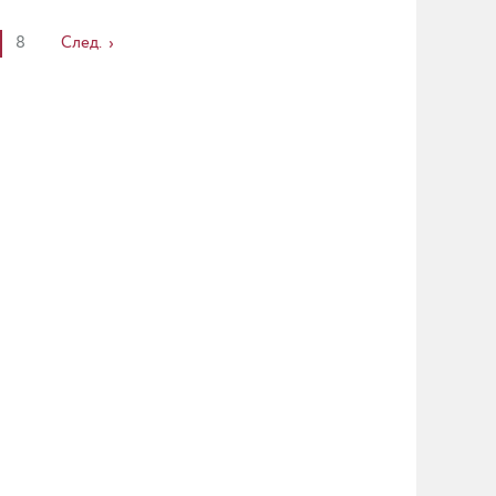
8
След.