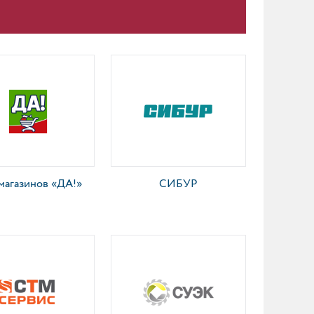
магазинов «ДА!»
СИБУР