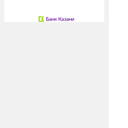
О КОМПАНИИ
РЕШЕНИЯ И УСЛУГИ
КЛИЕНТЫ
ПРЕСС-ЦЕНТР
КОНТАКТЫ
Реквизиты и ИТ-аккредитация
Политика конфиденциальности
Согласие на обработку персональных данных