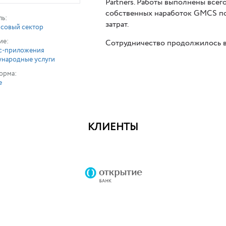
Partners. Работы выполнены всег
собственных наработок GMCS по 
ль:
затрат.
совый сектор
ие:
Сотрудничество продолжилось в
с-приложения
народные услуги
орма:
е
КЛИЕНТЫ