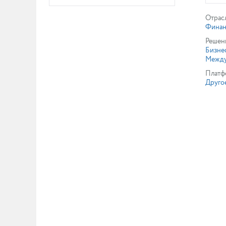
Отрас
Финан
Решен
Бизне
Между
Платф
Друго