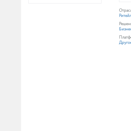
Отрас
Ритей
Решен
Бизне
Платф
Друго