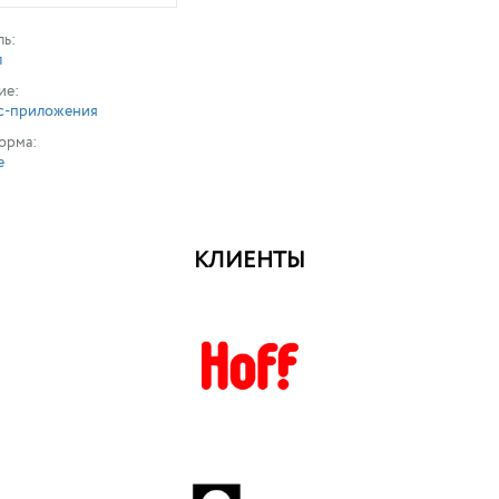
ль:
л
ие:
с-приложения
орма:
е
КЛИЕНТЫ