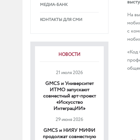
высту
МЕДИА-БАНК
На вы
КОНТАКТЫ ДЛЯ СМИ
мобил
с ком
моби
«Код 
НОВОСТИ
профе
общен
21 июля 2026
GMCS и Университет
ИТМО запускают
совместный арт-проект
«Искусство
ИнтеграцИИ»
29 июня 2026
GMCS и НИЯУ МИФИ
продолжат совместную