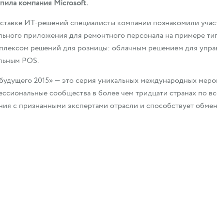
пила компания Microsoft.
ставке ИТ-решений специалисты компании познакомили уча
ьного приложения для ремонтного персонала на примере ти
плексом решений для розницы: облачным решением для управл
льным POS.
будущего 2015» — это серия уникальных международных меро
ссиональные сообщества в более чем тридцати странах по вс
ия с признанными экспертами отрасли и способствует обме