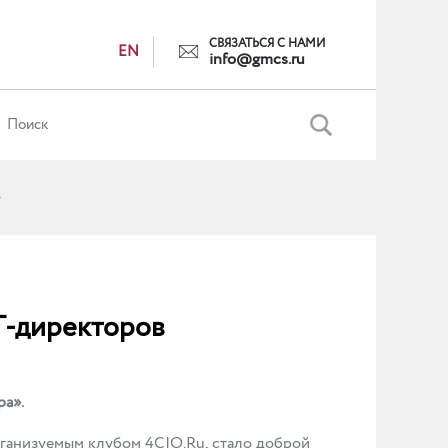
СВЯЗАТЬСЯ С НАМИ
EN
info@gmcs.ru
»
Т-директоров
а».
ганизуемым клубом 4CIO.Ru, стало доброй