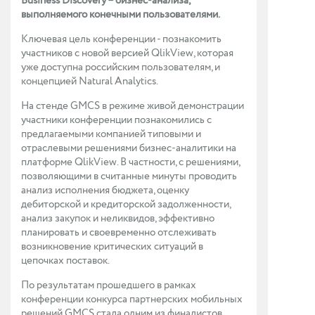
Business Discovery – бизнес-анализа,
выполняемого конечными пользователями.
Ключевая цель конференции - познакомить
участников с новой версией QlikView, которая
уже доступна российским пользователям, и
концепцией Natural Analytics.
На стенде GMCS в режиме живой демонстрации
участники конференции познакомились с
предлагаемыми компанией типовыми и
отраслевыми решениями бизнес-аналитики на
платформе QlikView. В частности, с решениями,
позволяющими в считанные минуты проводить
анализ исполнения бюджета, оценку
дебиторской и кредиторской задолженности,
анализ закупок и неликвидов, эффективно
планировать и своевременно отслеживать
возникновение критических ситуаций в
цепочках поставок.
По результатам прошедшего в рамках
конференции конкурса партнерских мобильных
решений GMCS стала одним из финалистов.