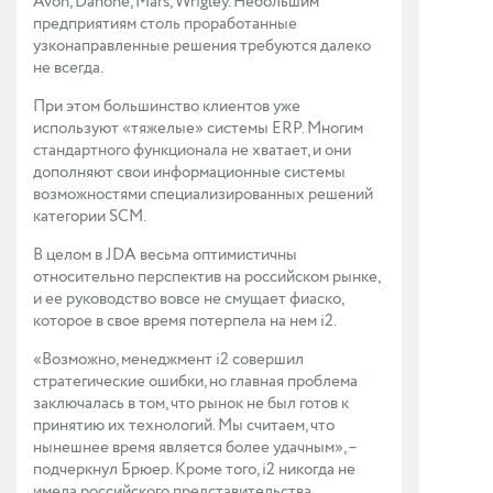
Avon, Danone, Mars, Wrigley. Небольшим
предприятиям столь проработанные
узконаправленные решения требуются далеко
не всегда.
При этом большинство клиентов уже
используют «тяжелые» системы ERP. Многим
стандартного функционала не хватает, и они
дополняют свои информационные системы
возможностями специализированных решений
категории SCM.
В целом в JDA весьма оптимистичны
относительно перспектив на российском рынке,
и ее руководство вовсе не смущает фиаско,
которое в свое время потерпела на нем i2.
«Возможно, менеджмент i2 совершил
стратегические ошибки, но главная проблема
заключалась в том, что рынок не был готов к
принятию их технологий. Мы считаем, что
нынешнее время является более удачным», –
подчеркнул Брюер. Кроме того, i2 никогда не
имела российского представительства.