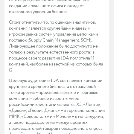
партнеров, недавно компания объявила о
создании локального офиса и ожидает
ежегодного удвоения бизнеса.
Стоит отметить, что, по оценкам аналитиков,
компания является крупнейшим нишевым
игроком рынка систем управления цепочками
поставок (Supply Chain Management, SCM).
Лидирующее положение было достигнуто не
только в результате естественного роста: в
процессе своего развития JDA поглотила 11
компаний, наиболее известной из которых была
i2.
Целевую аудиторию JDA составляют компании
крупного и среднего бизнеса, а с отраслевой
точки зрения – производственные и торговые
компании. Наиболее известными ее
российскими клиентами являются X5, «Лента»,
«Дикси», «Глория Джинс» – в торговле, компании
ММК, «Северсталь» и «Мечел» – в металлургии,
а также подразделения международных
производителей товаров повседневного спроса