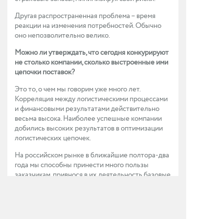
Другая распространенная проблема – время
реакции на изменения потребностей. Обычно
оно непозволительно велико.
Можно ли утверждать, что сегодня конкурируют
не столько компании, сколько выстроенные ими
цепочки поставок?
Это то, о чем мы говорим уже много лет.
Корреляция между логистическими процессами
и финансовыми результатами действительно
весьма высока. Наиболее успешные компании
добились высоких результатов в оптимизации
логистических цепочек.
На российском рынке в ближайшие полтора-два
года мы способны принести много пользы
заказчикам, привнося в их деятельность базовые
элементы SCM. Для российских компаний эти
технологии сами по себе инновационны. В
области логистики они находятся на самом
начальном уровне зрелости.