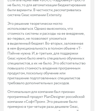
Если альтернативы «БОСС-Кадровику» просто
не было, то для автоматизации бюджетирования
были варианты. В частности, рассматривалась
система Geac компании Extensity.
Это решение теоретически могло
использоваться. Однако выяснилось, что
стоимость системы и расходы на ее внедрение,
во-первых, не позволяют уложиться
в выделенный бюджет. Во-вторых, заложенная
в нем функциональность в полном объеме «Т-
Пэй»не нужна. И, в-третьих, для поддержки
Geac нужно было иметь специально обученных
специалистов, а их не было. Это обстоятельство
повышало стоимость владения программным
продуктом, поскольку обучение или
приглашение подготовленных специалистов
требовало дополнительных расходов.
Оптимальным для компании был признан
программный продукт PlanDesigner российской
компании «СофтПром». Это решение было
примерно в три-четыре раза дешевле Geac,