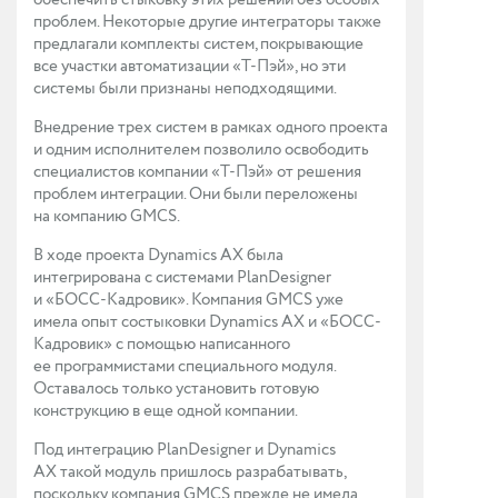
обеспечить стыковку этих решений без особых
проблем. Некоторые другие интеграторы также
предлагали комплекты систем, покрывающие
все участки автоматизации «Т-Пэй», но эти
системы были признаны неподходящими.
Внедрение трех систем в рамках одного проекта
и одним исполнителем позволило освободить
специалистов компании «Т-Пэй» от решения
проблем интеграции. Они были переложены
на компанию GMCS.
В ходе проекта Dynamics AX была
интегрирована с системами PlanDesigner
и «БОСС-Кадровик». Компания GMCS уже
имела опыт состыковки Dynamics AX и «БОСС-
Кадровик» с помощью написанного
ее программистами специального модуля.
Оставалось только установить готовую
конструкцию в еще одной компании.
Под интеграцию PlanDesigner и Dynamics
AX такой модуль пришлось разрабатывать,
поскольку компания GMCS прежде не имела