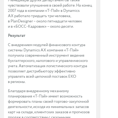
Менеджеры других департаментов также
чувствовали улучшения в своей работе. На конец
2007 года в компании «Т-Пэй» в Dynamics
AX работало тридцать три человека,
в PlanDesigner – около пятнадцати человек
и в «БОСС-Кадровик» – около десяти.
Результат
С внедрением модулей финансового контура
системы Dynamics AX компания «Т-Пэй»
получила современный инструмент ведения
бухгалтерского, налогового и управленческого
учета. Автоматизация логистического контура
позволяет дистрибьютору эффективно
управлять всей цепочкой поставок ЕКО
в регионы.
Благодаря внедренному механизму
планирования «Т-Пэй» имеет возможность
формировать планы своей торгово-закупочной
деятельности, исходя из минимальных запасов
карт на складе, клиентских заказов и прогнозов
продаж в соответствии с сезонными