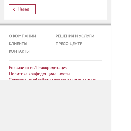
Назад
О КОМПАНИИ
РЕШЕНИЯ И УСЛУГИ
КЛИЕНТЫ
ПРЕСС-ЦЕНТР
КОНТАКТЫ
Реквизиты и ИТ-аккредитация
Политика конфиденциальности
Согласие на обработку персональных данных
Тел.: + 7 (495) 737 99 91
E-mail:
info@gmcs.ru
Карта сайта