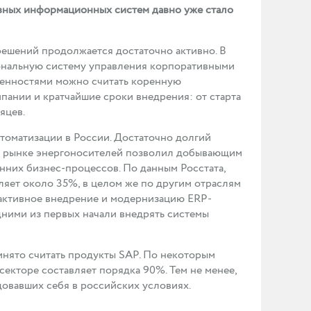
вных информационных систем давно уже стало
ешений продолжается достаточно активно. В
ональную систему управления корпоративными
бенностями можно считать коренную
пании и кратчайшие сроки внедрения: от старта
яцев.
томатизации в России. Достаточно долгий
а рынке энергоносителей позволил добывающим
них бизнес-процессов. По данным Росстата,
ляет около 35%, в целом же по другим отраслям
 активное внедрение и модернизацию ERP-
дними из первых начали внедрять системы
инято считать продукты SAP. По некоторым
екторе составляет порядка 90%. Тем не менее,
овавших себя в российских условиях.