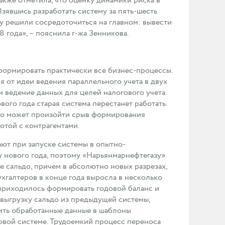
акже отметила, что оценку динамики риска в
зявшись разработать систему за пять-шесть
му решили сосредоточиться на главном: вывести
года», – пояснила г-жа Зенникова.
формировать практически все бизнес-процессы.
я от идеи ведения параллельного учета в двух
 ведение данных для целей налогового учета.
ого года старая система перестанет работать.
, то может произойти срыв формирования
отой с контрагентами.
ают при запуске системы в опытно-
 нового года, поэтому «Нарьянмарнефтегазу»
е сальдо, причем в абсолютно новых разрезах,
ухгалтеров в конце года выросла в несколько
 приходилось формировать годовой баланс и
выгрузку сальдо из предыдущей системы,
ить обработанные данные в шаблоны
совой системе. Трудоемкий процесс переноса