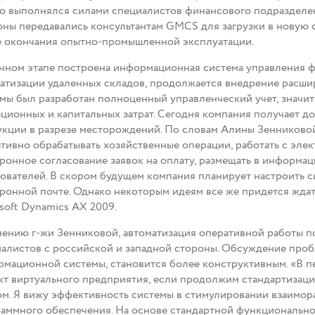
о выполнялся силами специалистов финансового подразделен
ны передавались консультантам GMCS для загрузки в новую 
е окончания опытно-промышленной эксплуатации.
нном этапе построена информационная система управления ф
атизации удаленных складов, продолжается внедрение расши
мы был разработан полноценный управленческий учет, значи
ционных и капитальных затрат. Сегодня компания получает д
кции в разрезе месторождений. По словам Алины Зенниковой
тивно обрабатывать хозяйственные операции, работать с эле
ронное согласование заявок на оплату, размещать в информ
ователей. В скором будущем компания планирует настроить 
ронной почте. Однако некоторым идеям все же придется ждат
soft Dynamics AX 2009.
ению г-жи Зенниковой, автоматизация оперативной работы п
алистов с российской и западной стороны. Обсуждение про
мационной системы, становится более конструктивным. «В пе
т виртуального предприятия, если продолжим стандартизаци
м. Я вижу эффективность системы в стимулировании взаимор
аммного обеспечения. На основе стандартной функционально