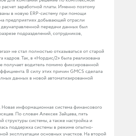
ное для компании решение по комплексной
и расчет заработной платы. Именно поэтому
ованы в новую ERP-систему при помощи
 на предприятиях добывающей отрасли
я двунаправленной передачи данных был
азрезе подразделений, сотрудников,
газ» не стал полностью отказываться от старой
та кадров. Так, в «Нордис/2» была реализована
рые получает водитель помимо фиксированной
коэффициента. В силу этих причин GMCS сделала
лных данных в новой автоматизированной
. Новая информационная система финансового
сяцев. По словам Алексея Зайцева, пять
 структуры системы, а также настройка и
лась поддержка системы в режиме опытно-
ной эксплуатации основных участков. На второй