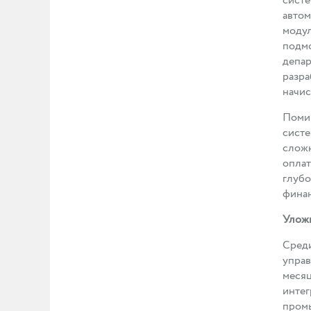
систе
автом
модул
подмо
депар
разра
начис
Помим
систе
сложн
оплат
глубо
финан
Уложи
Среди
управ
месяц
интег
промы