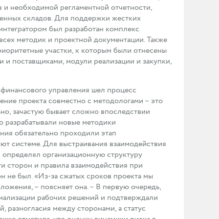
 и необходимой регламентной отчетности,
аленных складов. Для поддержки жестких
интегратором был разработан комплекс
всех методик и проектной документации. Также
риоритетные участки, к которым были отнесены
и и поставщиками, модули реализации и закупки,
финансового управления шел процесс
ение проекта совместно с методологами – это
но, зачастую бывает сложно впоследствии
но разрабатывали новые методики
ения обязательно проходили этап
вуют системе. Для выстраивания взаимодействия
н определял организационную структуру
ти сторон и правила взаимодействия при
н не был. «Из-за сжатых сроков проекта мы
ожения, – поясняет она. – В первую очередь,
рмализации рабочих решений и подтверждали
, разногласия между сторонами, а статус