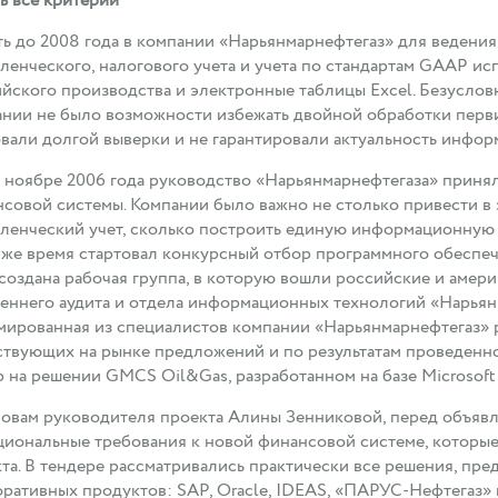
ь все критерии
ь до 2008 года в компании «Нарьянмарнефтегаз» для ведения 
ленческого, налогового учета и учета по стандартам GAAP и
йского производства и электронные таблицы Excel. Безусловн
нии не было возможности избежать двойной обработки перви
вали долгой выверки и не гарантировали актуальность инфор
 ноябре 2006 года руководство «Нарьянмарнефтегаза» прин
совой системы. Компании было важно не столько привести в 
ленческий учет, сколько построить единую информационную с
 же время стартовал конкурсный отбор программного обеспеч
создана рабочая группа, в которую вошли российские и аме
еннего аудита и отдела информационных технологий «Нарьян
ированная из специалистов компании «Нарьянмарнефтегаз» р
твующих на рынке предложений и по результатам проведенног
 на решении GMCS Oil&Gas, разработанном на базе Microsoft
овам руководителя проекта Алины Зенниковой, перед объявл
иональные требования к новой финансовой системе, которые
та. В тендере рассматривались практически все решения, пре
ративных продуктов: SAP, Oracle, IDEAS, «ПАРУС-Нефтегаз» 