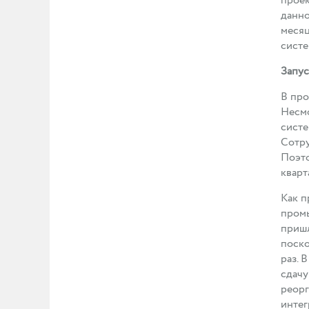
проек
данно
месяц
систе
Запус
В про
Несмо
систе
Сотру
Поэто
кварт
Как п
промы
пришл
поско
раз. 
сдачу
реорг
интег