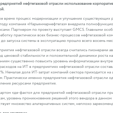
редприятий нефтегазовой отрасли использование корпорати
ой.
же время процесс модернизации и улучшения существующих р
году компания «Нарьянмарнефтегаз» внедрила полнофункци
сами. Партнером по проекту выступает GMCS. Главными осо
аботку практически всех бизнес-процессов нефтегазовой ком
 до запуска системы в эксплуатацию прошло всего восемь мес
риятия нефтегазовой отрасли всегда считались пионерами ав
д ценовой стабильности и положительной динамики роста н
ниям существенно повысить уровень информатизации внутрен
расходов на ИТ в предприятиях нефтегазовой отрасли состав
4%. Немалая доля ИТ-затрат компаний сектора приходится на
м. Практически именно предприятия нефтегазовой отрасли о
ления ресурсами предприятия.
артом «де-факто» для предприятий нефтегазовой отрасли пр
ам, уровень проникновения решений этого вендора в данном с
твует множество альтернативных систем, неплохо зарекоменд