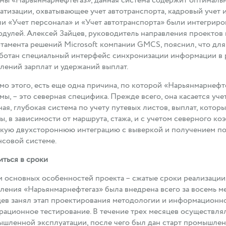
мы «Нарьянмарнефтегаз», данная система содержит оптималь
атизации, охватывающее учет автотранспорта, кадровый учет 
и «Учет персонала» и «Учет автотранспорта» были интегрир
дулей. Алексей Зайцев, руководитель направления проектов
тамента решений Microsoft компании GMCS, пояснил, что дл
ботан специальный интерфейс синхронизации информации в р
лений зарплат и удержаний выплат.
о этого, есть еще одна причина, по которой «Нарьянмарнефте
мы, – это северная специфика. Прежде всего, она касается уче
ая, глубокая система по учету путевых листов, выплат, кото
ы, в зависимости от маршрута, стажа, и с учетом северного 
кую двухстороннюю интеграцию с выверкой и получением по
совой системе.
ться в сроки
 основных особенностей проекта – сжатые сроки реализации
ления «Нарьянмарнефтегаз» была внедрена всего за восемь ме
ев занял этап проектирования методологии и информационной
рационное тестирование. В течение трех месяцев осуществля
шленной эксплуатации, после чего был дан старт промышлен