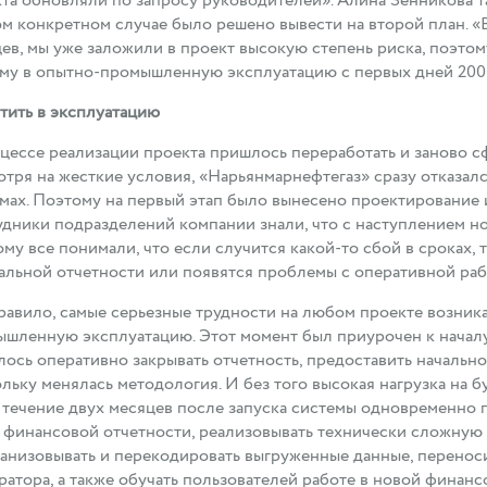
та обновляли по запросу руководителей». Алина Зенникова т
м конкретном случае было решено вывести на второй план. «В
ев, мы уже заложили в проект высокую степень риска, поэто
му в опытно-промышленную эксплуатацию с первых дней 2008 
тить в эксплуатацию
цессе реализации проекта пришлось переработать и заново с
тря на жесткие условия, «Нарьянмарнефтегаз» сразу отказалс
мах. Поэтому на первый этап было вынесено проектирование и
дники подразделений компании знали, что с наступлением нов
му все понимали, что если случится какой-то сбой в сроках
альной отчетности или появятся проблемы с оперативной раб
равило, самые серьезные трудности на любом проекте возник
шленную эксплуатацию. Этот момент был приурочен к началу
ось оперативно закрывать отчетность, предоставить начально
льку менялась методология. И без того высокая нагрузка на б
В течение двух месяцев после запуска системы одновременно
 финансовой отчетности, реализовывать технически сложную 
анизовывать и перекодировать выгруженные данные, перенос
ратора, а также обучать пользователей работе в новой финан