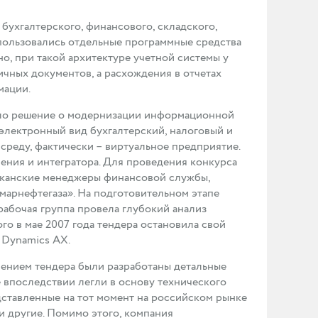
бухгалтерского, финансового, складского,
спользовались отдельные программные средства
о, при такой архитектуре учетной системы у
чных документов, а расхождения в отчетах
мации.
яло решение о модернизации информационной
электронный вид бухгалтерский, налоговый и
реду, фактически – виртуальное предприятие.
ения и интегратора. Для проведения конкурса
риканские менеджеры финансовой службы,
марнефтегаза». На подготовительном этапе
абочая группа провела глубокий анализ
о в мае 2007 года тендера остановила свой
 Dynamics AX.
ением тендера были разработаны детальные
 впоследствии легли в основу технического
дставленные на тот момент на российском рынке
и другие. Помимо этого, компания