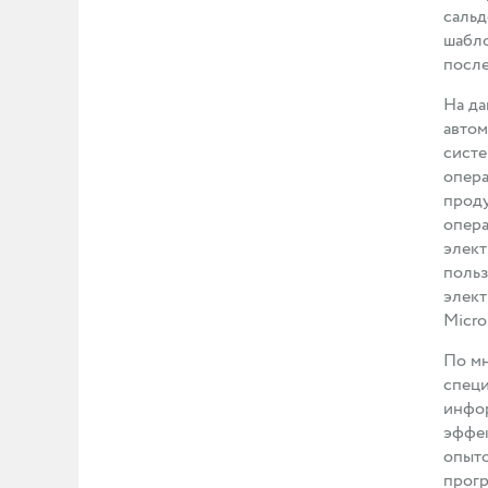
сальд
шабло
посл
На да
автом
систе
опера
проду
опера
элект
польз
элект
Micro
По мн
специ
инфор
эффек
опыто
прогр