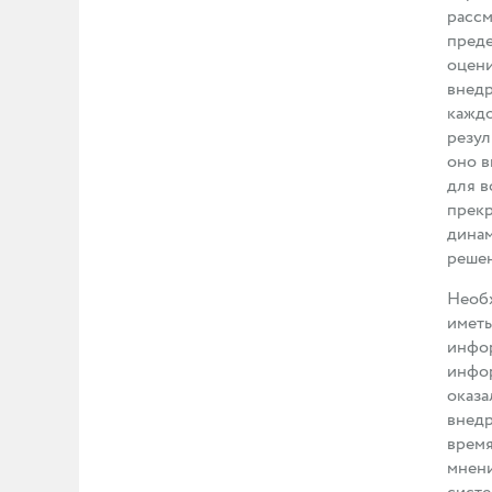
рассм
преде
оцени
внедр
каждо
резул
оно в
для в
прекр
динам
реше
Необх
иметь
инфор
инфор
оказа
внедр
время
мнени