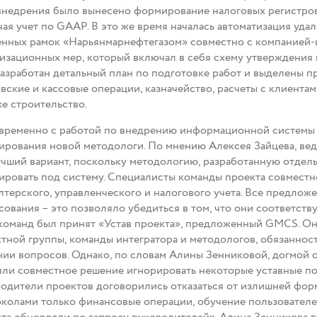
внедрения было вынесено формирование налоговых регистров
ая учет по GAAP. В это же время началась автоматизация уд
нных рамок «Нарьянмарнефтегазом» совместно с компанией-
изационных мер, который включал в себя схему утверждения 
азработан детальный план по подготовке работ и выделены п
вские и кассовые операции, казначейство, расчеты с клиентам
же строительство.
временно с работой по внедрению информационной системы 
рования новой методологи. По мнению Алексея Зайцева, вед
чший вариант, поскольку методологию, разработанную отдель
ировать под систему. Специалисты команды проекта совмест
лтерского, управленческого и налогового учета. Все предлож
сования – это позволяло убедиться в том, что они соответст
команд был принят «Устав проекта», предложенный GMCS. О
тной группы, команды интегратора и методологов, обязаннос
ии вопросов. Однако, по словам Алины Зенниковой, догмой о
ли совместное решение игнорировать некоторые уставные пол
одители проектов договорились отказаться от излишней фо
колами только финансовые операции, обучение пользователей