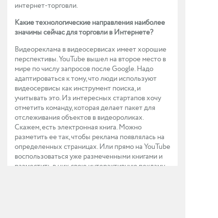
интернет-торговли.
Какие технологические направления наиболее
значимы сейчас для торговли в Интернете?
Видеореклама в видеосервисах имеет хорошие
перспективы. YouTube вышел на второе место в
мире по числу запросов после Google. Надо
адаптироваться к тому, что люди используют
видео­сервисы как инструмент поиска, и
учитывать это. Из интересных стартапов хочу
отметить команду, которая делает пакет для
отсле­живания объектов в видеороли­ках.
Скажем, есть электронная книга. Можно
разметить ее так, чтобы реклама появлялась на
определенных страницах. Или прямо на YouTube
воспользоваться уже размеченными книгами и
разместить в них свою интерактивную рекламу,
отслеживая затем ее эффективность.
Видеоконтент, судя по всему, скоро будет более
популярен, чем текстовый.
Мобильные пользователи пока еще проводят