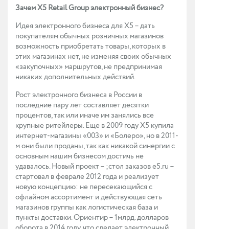
Зачем X5 Retail Group электронный бизнес?
Идея электронного бизнеса для X5 – дать
покупателям обычных розничных магазинов
возможность приобретать товары, которых в
этих магазинах нет, не изменяя своих обычных
«закупочных» маршрутов, не предпринимая
никаких дополнительных дей­ствий.
Рост электронного бизнеса в России в
последние пару лет составляет десятки
процентов, так или иначе им занялись все
крупные ритейлеры. Еще в 2009 году X5 купила
интернет-магазины «003» и «Болеро», но в 2011-
м они были проданы, так как никакой синергии с
основным нашим бизнесом достичь не
удавалось. Новый проект – ;стол заказов e5.ru –
стартовал в феврале 2012 года и реализует
новую концепцию: не пересекающийся с
офлайном ассортимент и действующая сеть
магазинов группы как логистическая база и
пункты доставки. Ориентир – 1млрд. долларов
оборота в 2014 году, что сделает электронный