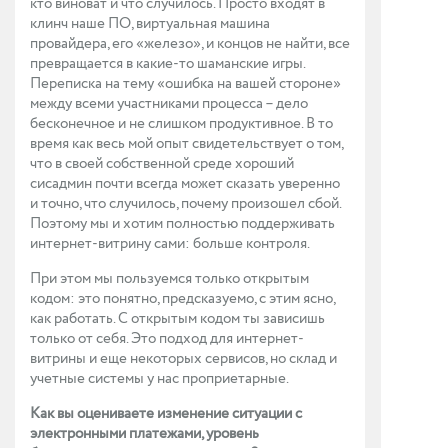
кто виноват и что случилось. Просто входят в
клинч наше ПО, виртуальная машина
провайдера, его «железо», и концов не найти, все
превращается в какие-то шаманские игры.
Переписка на тему «ошибка на вашей стороне»
между всеми участниками процесса – дело
бесконечное и не слишком продуктивное. В то
время как весь мой опыт свидетельствует о том,
что в своей собственной среде хороший
сисадмин почти всегда может сказать уверенно
и точно, что случилось, почему произошел сбой.
Поэтому мы и хотим полностью поддерживать
интернет-витрину сами: больше контроля.
При этом мы пользуемся только открытым
кодом: это понятно, предсказуемо, с этим ясно,
как работать. С открытым кодом ты зависишь
только от себя. Это подход для интернет-
витрины и еще некоторых сервисов, но склад и
учетные системы у нас проприетарные.
Как вы оцениваете изменение ситуации с
электронными платежами, уровень