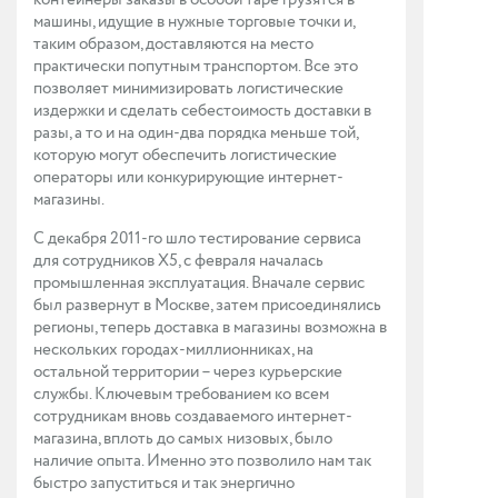
контейнеры заказы в особой таре грузятся в
машины, идущие в нужные торговые точки и,
таким образом, доставляются на место
практически попутным транспортом. Все это
позволяет минимизировать логистические
издерж­ки и сделать себестоимость доставки в
разы, а то и на один-два порядка меньше той,
которую могут обеспечить логистические
операторы или конкурирующие интернет-
магазины.
С декабря 2011-го шло тестирование сервиса
для сотрудников X5, с февраля началась
промышленная эксплуатация. Вначале сервис
был развернут в Москве, затем присоединялись
регионы, теперь доставка в магазины возможна в
нескольких городах-миллионниках, на
остальной территории – через курьерские
службы. Ключевым требованием ко всем
сотрудникам вновь создаваемого интернет-
магазина, вплоть до самых низовых, было
наличие опыта. Именно это позволило нам так
быстро запуститься и так энергично