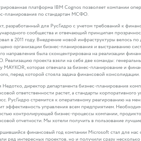
рированная платформа IBM Cognos позволяет компании опер
ес-планирования по стандартам МСФО.
т, разработанный для РусГидро с учетом требований к финан
народного сообщества и отвечающий принципам прозрачност
овал в 2011 году. Внедрение новой инфраструктуры велось по
щено организации бизнес-планирования и выстраиванию систе
го направления была сконцентрирована на реализации финан
 Реализацию проекта взяли на себя две команды: генеральн
у MAYKOR, которая отвечала за бизнес-планирование и финан
ions, перед которой стояла задача финансовой консолидации.
 Недотко, директор департамента бизнес-планирования комп
совой ответственности растет, а стандарты корпоративного у
сс. РусГидро стремится к оперативному реагированию на мен
ит эффективность управления всем предприятием. Необходим
остью контролирующей бизнес-процессы компании, продикто
совой отчетности. Мы хотели получить в пользование лучшие
ршившийся финансовый год компании Microsoft стал для нас 
али ряд интересных проектов, но и получили сразу несколько 