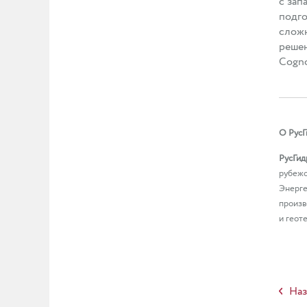
с зап
подго
сложн
решен
Cogno
О РусГ
РусГид
рубежо
Энерге
произв
и геот
Наз