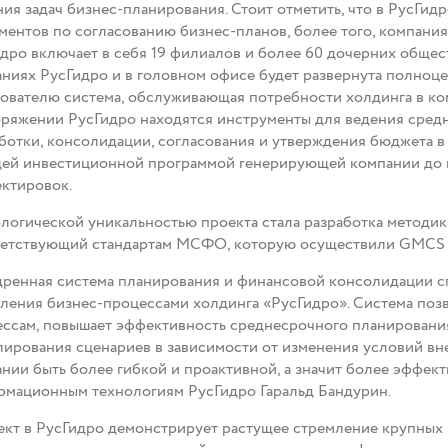
ия задач бизнес-планирования. Стоит отметить, что в РусГид
ментов по согласованию бизнес-планов, более того, компани
дро включает в себя 19 филиалов и более 60 дочерних общес
ниях РусГидро и в головном офисе будет развернута полноце
ователю система, обслуживающая потребности холдинга в ко
ряжении РусГидро находятся инструменты для ведения средне
ботки, консолидации, согласования и утверждения бюджета в
щей инвестиционной программой генерирующей компании до 
ктировок.
логической уникальностью проекта стала разработка методик
етствующий стандартам МСФО, которую осуществили GMCS и A
ренная система планирования и финансовой консолидации с
ления бизнес-процессами холдинга «РусГидро». Система поз
ссам, повышает эффективность среднесрочного планирования
ирования сценариев в зависимости от изменения условий вн
нии быть более гибкой и проактивной, а значит более эффект
мационным технологиям РусГидро Гаральд Бандурин.
кт в РусГидро демонстрирует растущее стремление крупных 