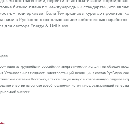
адными контрагентами, перейти от автоматизации формиров
товке бизнес-плана по международным стандартам, что являе
ости, – подчеркивает Бэла Темирканова, куратор проектов, к
а нами в РусГидро с использованием собственных наработок 
s для сектора Energy & Utilities».
идро
ро
– один из крупнейших российских энергетических холдингов, объединяющи
м. Установленная мощность электростанций, входящих в состав РусГидро, с
тические системы Востока», а также самую новую и современную гидроэлектр
одстве энергии на основе возобновляемых источников, развивающий генераци
ермальной энергии.
ад