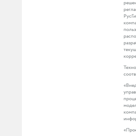
решен
регла
РусГи
компа
польз
распо
разра
теку
корре
Техно
соотв
«Внед
управ
проце
модел
компа
инфор
«Прое