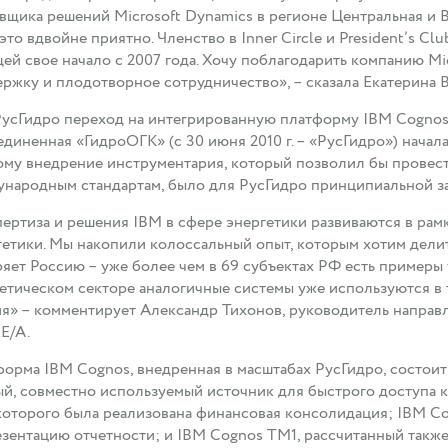
вщика решений Microsoft Dynamics в регионе Центральная и 
 это вдвойне приятно. Членство в Inner Circle и President’s C
ей свое начало с 2007 года. Хочу поблагодарить компанию Mi
ржку и плодотворное сотрудничество», – сказала Екатерина 
усГидро переход на интегрированную платформу IBM Cognos в
ъединенная «ГидроОГК» (с 30 июня 2010 г. – «РусГидро») начал
му внедрение инструментария, который позволил бы прове
народным стандартам, было для РусГидро принципиальной за
ертиза и решения IBM в сфере энергетики развиваются в рамк
етики. Мы накопили колоссальный опыт, которым хотим делит
яет Россию – уже более чем в 69 субъектах РФ есть примеры
етическом секторе аналогичные системы уже используются в
я» – комментирует Александр Тихонов, руководитель направ
E/A.
орма IBM Cognos, внедренная в масштабах РусГидро, состоит 
й, совместно используемый источник для быстрого доступа к 
которого была реализована финансовая консолидация; IBM Co
зентацию отчетности; и IBM Cognos TM1, рассчитанный также