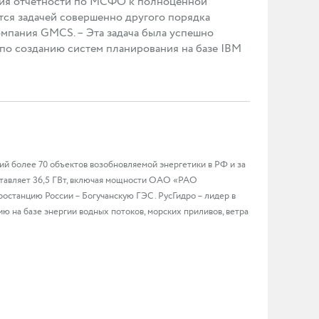
ания отчетности по МСФО к полноценной
тся задачей совершенно другого порядка
омпания GMCS. – Эта задача была успешно
по созданию систем планирования на базе IBM
й более 70 объектов возобновляемой энергетики в РФ и за
оставляет 36,5 ГВт, включая мощности ОАО «РАО
останцию России – Богучанскую ГЭС. РусГидро – лидер в
ю на базе энергии водных потоков, морских приливов, ветра