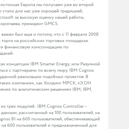
Восточная Европа мы получаем уже во второй
lub стало для нас уже хорошей традицией,
crosoft за высокую оценку нашей работы,
Воропаева, президент GMCS.
ажен был еще и потому, что с 11 февраля 2008
а торги на российских торговых площадках.
сти финансовую консолидацию по
дачей.
ах концепции IBM Smarter Energy, или Разумной
ься с партнерами по всему миру. IBM Cognos
 удачной реализации подобных проектов. В
 таких компаниях, как Холдинг МРСК, «Э.ОН
ления по аналитическим решениям IBM, IBM,
из трех модулей: IBM Cognos Controller –
данным, рассчитанный на 100 пользователей, на
gnos BI на 600 пользователей, обеспечивающий
 на 600 пользователей и предназначенный для