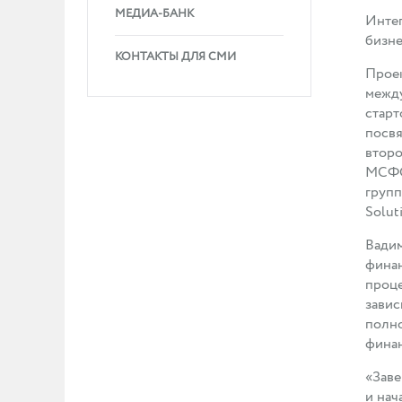
МЕДИА-БАНК
Интег
бизн
КОНТАКТЫ ДЛЯ СМИ
Проек
между
старт
посвя
второ
МСФО.
групп
Solut
Вадим
финан
проце
завис
полн
финан
«Заве
и нач