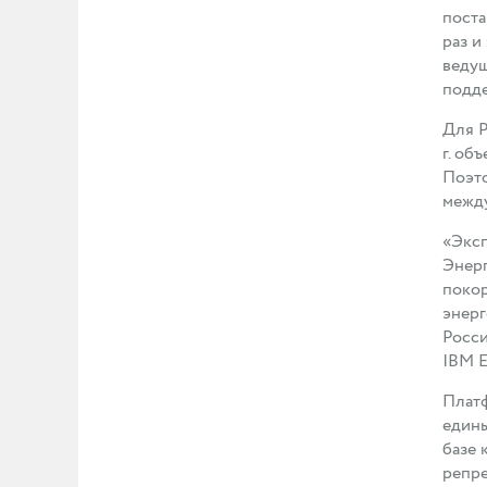
поста
раз и
ведущ
подде
Для Р
г. об
Поэто
между
«Эксп
Энерг
покор
энерг
Росси
IBM E
Платф
едины
базе 
репре