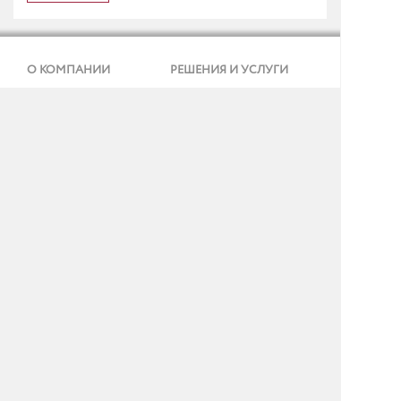
О КОМПАНИИ
РЕШЕНИЯ И УСЛУГИ
КЛИЕНТЫ
ПРЕСС-ЦЕНТР
КОНТАКТЫ
Реквизиты и ИТ-аккредитация
Политика конфиденциальности
Согласие на обработку персональных данных
Тел.: + 7 (495) 737 99 91
E-mail:
info@gmcs.ru
Карта сайта
©
GMCS, 1997-2026.
16+
Все права защищены