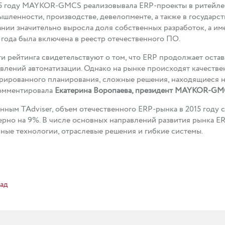
5 году MAYKOR-GMCS реализовывала ERP-проекты в ритейле,
шленности, производстве, девелопменте, а также в государс
нии значительно выросла доля собственных разработок, а и
 года была включена в реестр отечественного ПО.
и рейтинга свидетельствуют о том, что ERP продолжает оста
влений автоматизации. Однако на рынке происходят качестве
рированного планирования, сложные решения, находящиеся на
омментировала
Екатерина Воропаева, президент MAYKOR-GM
нным TAdviser, объем отечественного ERP-рынка в 2015 году 
рно на 9%. В числе основных направлений развития рынка E
ные технологии, отраслевые решения и гибкие системы.
ад