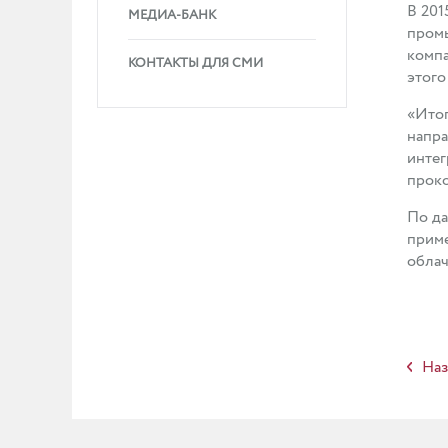
В 201
МЕДИА-БАНК
промы
компа
КОНТАКТЫ ДЛЯ СМИ
этого
«Итог
напра
интег
прок
По да
приме
облач
Наз