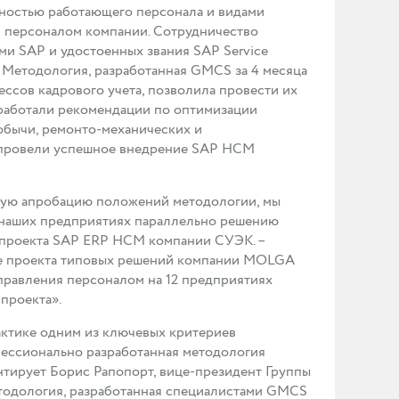
нностью работающего персонала и видами
я персоналом компании. Сотрудничество
 SAP и удостоенных звания SAP Service
. Методология, разработанная GMCS за 4 месяца
сов кадрового учета, позволила провести их
работали рекомендации по оптимизации
обычи, ремонто-механических и
 провели успешное внедрение SAP HCM
вую апробацию положений методологии, мы
а наших предприятиях параллельно решению
ь проекта SAP ERP HCM компании CУЭК. –
оде проекта типовых решений компании MOLGA
правления персоналом на 12 предприятиях
 проекта».
актике одним из ключевых критериев
фессионально разработанная методология
нтирует Борис Рапопорт, вице-президент Группы
тодология, разработанная специалистами GMCS