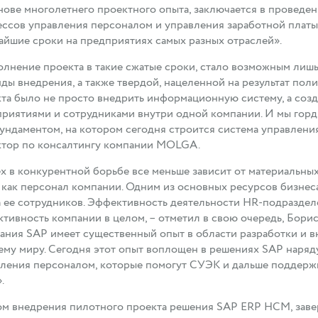
нове многолетнего проектного опыта, заключается в проведе
ссов управления персоналом и управления заработной плат
айшие сроки на предприятиях самых разных отраслей».
лнение проекта в такие сжатые сроки, стало возможным лиш
ды внедрения, а также твердой, нацеленной на результат по
та было не просто внедрить информационную систему, а соз
риятиями и сотрудниками внутри одной компании. И мы гор
ундаментом, на котором сегодня строится система управлени
ктор по консалтингу компании MOLGA.
х в конкурентной борьбе все меньше зависит от материальных
 как персонал компании. Одним из основных ресурсов бизнес
 ее сотрудников. Эффективность деятельности HR-подразде
тивность компании в целом, – отметил в свою очередь, Бори
ния SAP имеет существенный опыт в области разработки и 
ему миру. Сегодня этот опыт воплощен в решениях SAP наря
ления персоналом, которые помогут СУЭК и дальше поддержива
.
м внедрения пилотного проекта решения SAP ERP HCM, завер