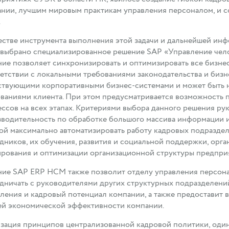
нии, лучшим мировым практикам управления персоналом, и 
.
естве инструмента выполнения этой задачи и дальнейшей и
выбрано специализированное решение SAP «Управление чел
ие позволяет синхронизировать и оптимизировать все бизне
етствии с локальными требованиями законодательства и бизне
твующими корпоративными бизнес-системами и может быть н
ваниями клиента. При этом предусматривается возможность 
ссов на всех этапах. Критериями выбора данного решения р
водительность по обработке большого массива информации 
ой максимально автоматизировать работу кадровых подразде
дников, их обучения, развития и социальной поддержки, орга
рования и оптимизации организационной структуры предпри
ние SAP ERP HCM также позволит отделу управления персон
дничать с руководителями других структурных подразделений
ления и кадровый потенциал компании, а также предоставит 
ей экономической эффективности компании.
зация принципов централизованной кадровой политики, оди