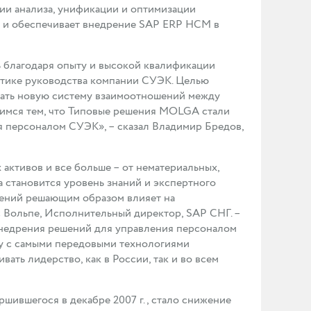
нии анализа, унификации и оптимизации
ы и обеспечивает внедрение SAP ERP НСМ в
ь благодаря опыту и высокой квалификации
литике руководства компании СУЭК. Целью
дать новую систему взаимоотношений между
димся тем, что Типовые решения MOLGA стали
я персоналом СУЭК», – сказал Владимир Бредов,
 активов и все больше – от нематериальных,
а становится уровень знаний и экспертного
лений решающим образом влияет на
с Вольпе, Исполнительный директор, SAP СНГ. –
внедрения решений для управления персоналом
ду с самыми передовыми технологиями
ть лидерство, как в России, так и во всем
шившегося в декабре 2007 г., стало снижение