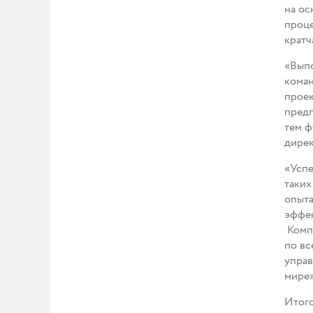
на ос
проце
кратч
«Выпо
коман
проек
предп
тем ф
дире
«Успе
таких
опыта
эффек
Компа
по вс
управ
мире»
Итого