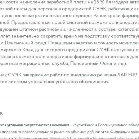
емкости начисления заработной платы на 25 % благодаря авто
отной платы для персонала предприятий CУЭК, работающих в
й день после закрытия отчетного периода. Ранее сроки форми
 дней. Предоставленная новой системой возможность операти
вующем штатном расписании, численности, составе, категори
ляет значительно сократить время на подготовку соответств
 и Пенсионный фонд. Повышены качество и точность исчисле
оярского Края, для которого предприятия CУЭК выступают о
зована возможность оперативно формировать отчетность для
ральная миграционная служба, Пенсионный Фонд и т.д.).
нах СУЭК завершение работ по внедрению решения SAP ERP H
тие системы управления угольного объединения.
К
кая угольная энергетическая компания
– крупнейшее в России угольное объед
у лидеров мирового угольного рынка по объемам добычи угля. Филиалы и до
ском и Хабаровском краях, Иркутской, Читинской и Кемеровской областях, в 