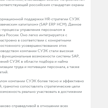
соответствующей российским стандартам охраны
нформационной поддержки HR-стратегии СУЭК
овеческим капиталом» (SAP ERP HCM). Данное
с-процессы управления персоналом в
са России. Оно легко интегрируется с
астроено в соответствии с конкретными
постоянного усовершенствования этих
уководством компании СУЭК стали высокая
и функциональные возможности системы SAP,
лений СУЭК в области подбора и найма
низации труда и мотивации персонала, а также
ятий.
алом компании СУЭК более тесно и эффективно
, грамотно сопоставлять стратегические цели
возможность реально участвовать в достижении
наково справедливой в отношении всех