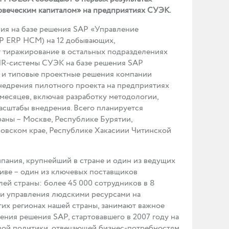
веческим капиталом» на предприятиях СУЭК.
ия на базе решения SAP «Управление
AP ERP HCM) на 12 добывающих,
 тиражирование в остальных подразделениях
HR-системы СУЭК на базе решения SAP
, и типовые проектные решения компании
недрения пилотного проекта на предприятиях
месяцев, включая разработку методологии,
сштабы внедрения. Всего планируется
раны – Москве, Республике Бурятии,
ровском крае, Республике Хакасиии Читинской
пания, крупнейший в стране и один из ведущих
тиве – один из ключевых поставщиков
ей страны: более 45 000 сотрудников в 8
ти управления людскими ресурсами на
их регионах нашей страны, занимают важное
ения решения SAP, стартовавшего в 2007 году на
вой политики, отвечающей бизнес-потребностям