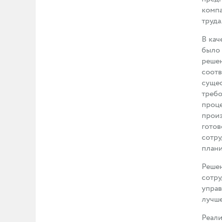
компа
труда
В кач
было 
решен
соотв
сущес
требо
проце
произ
готов
сотру
плани
Реше
сотру
управ
лучш
Реали