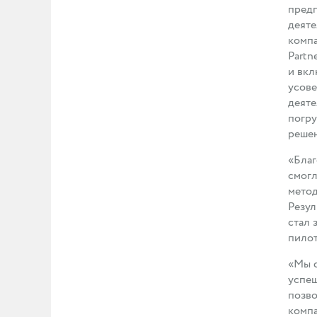
предп
деяте
компа
Partn
и вкл
усове
деяте
погр
решен
«Бла
смогл
метод
Резул
стал 
пилот
«Мы с
успеш
позво
компа