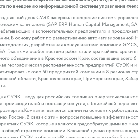
та по внедрению информационной системы управления «чело
годняшний день СУЭК завершил внедрение системы управлен
еческим капиталом» (SAP ERP Human Capital Management, S
абатывающих и вспомогательных предприятиях и продолжает
нии. В основу работ по развертыванию автоматизированной 
методология, разработанная консультантами компании GMCS
. Главными особенностями работ стали кратчайшие сроки в
ного объединения в Красноярском Крае, составившие всего 6 
ая географическая распределенность предприятий СУЭК и ма
атизировать около 50 предприятий компании в 8 регионах ст
овской области, Красноярском крае, Приморском крае, Хаба
ти.
ня СУЭК – ведущая российская топливно-энергетическая ком
е производителей и поставщиков угля, в ближайшей перспек
роэнергии.Компания является одним из основных работодател
нах России. В связи с этим вопросы повышения эффективнос
риятиях СУЭК, которые являются градообразующими во мног
 в общей стратегии компании. Ключевой целью проекта внедр
риятиях CУЭК в области HR, явилось создание гибкой кадро