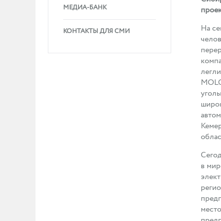
МЕДИА-БАНК
проек
На се
КОНТАКТЫ ДЛЯ СМИ
челов
перер
компа
легли
MOLGA
уголь
широк
автом
Кемер
облас
Сегод
в мир
элект
регио
предп
место
предп