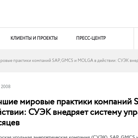
КЛИЕНТЫ И ПРОЕКТЫ
ПРЕСС-ЦЕНТР
ровые практики компаний SAP, GMCS и MOLGA в действии: СУЭК внедр
 2008
чшие мировые практики компаний 
йствии: СУЭК внедряет систему упр
сяцев
ская угольная энергетическая компания (СУЭК), SAP, GMCS