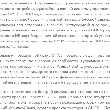
риятий угольного объединения, которые различаются числе
льности, потребовала разработки единой системы управлени
ний GMCS и MOLGA, являющихся стратегическими партнерами
er, стало основой решения сложной методологической задачи
ючающая разносторонний анализ существующих бизнес-процес
ршенствование и унификацию. Также консультанты GMCS раз
льности HR-служб предприятий всех типов – открытой углед
узотранспортных предприятий СУЭК, а консультанты MOLGA
ия за 4.5 месяца.
годаря инновационной схеме GMCS, предполагающей пошаго
и начать работы по внедрению новой системы управления н
ологической задачи, – отмечает Андрей Война, руководител
ьтатом такого нестандартного подхода и использования в х
запуск на базе решения SAP полнофункциональной системы у
ной зоны внедрения спустя всего 6 месяцев с момента старта
читаем возможность быстрой реализации методологии на пр
ности проекта. Проект в СУЭК – яркий пример того, что про
ляет значительно сократить сроки реализации работ, – комме
ний «КомпьюЛинк», куратор проекта со стороны GMCS. – Ме