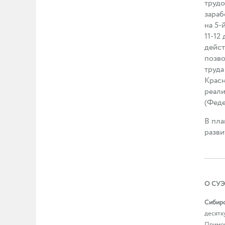
трудо
зараб
на 5-
11-12
дейст
позво
труда
Красн
реали
(Феде
В пла
разви
О СУЭ
Сибирс
десятк
Примор