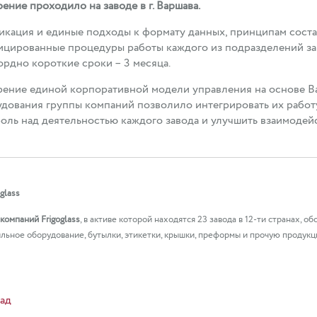
ение проходило на заводе в г. Варшава.
кация и единые подходы к формату данных, принципам соста
цированные процедуры работы каждого из подразделений за
ордно короткие сроки – 3 месяца.
ение единой корпоративной модели управления на основе Ba
дования группы компаний позволило интегрировать их работ
оль над деятельностью каждого завода и улучшить взаимодей
oglass
 компаний Frigoglass
, в активе которой находятся 23 завода в 12-ти странах, 
льное оборудование, бутылки, этикетки, крышки, преформы и прочую продукц
ад