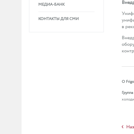
Внедр
МЕДИА-БАНК
Унифи
КОНТАКТЫ ДЛЯ СМИ
унифи
в рек
Внедр
обору
контр
О
Frig
Группа
холоди
Наз