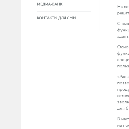
МЕДИА-БАНК
На се
решат
КОНТАКТЫ ДЛЯ СМИ
С выв
функц
адапт
Основ
функц
специ
польз
«Расш
позво
проду
отмеч
эволю
для б
В нас
на по