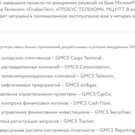
завершила проекты по внедрению решений на базе Microsoft
а Телеком», «ГлобалТел», «ГЛОБУС-ТЕЛЕКОМ», МЦ НТТ. В янв
удет запущена в промышленную эксплуатацию еще у четырех 
тр отраслевых бизнес-приложений, разработанных и успешно внедряемых G
 складских комплексов – GMCS Cargo Terminal;
 распределенных компаний – GMCS Consolidation;
 телекоммуникационных компаний – GMCS Telecom;
 нефтегазовых предприятий – GMCS oil&gas;
авления строительными проектами — GMCS CapEx;
 контроля финансовых потоков – GMCS Cash Flow;
 управления финансовыми инвестициями – GMCS Securities;
тема регистрации запросов – GMCS Tracker;
версальная система построения отчетности – GMCS Reportin