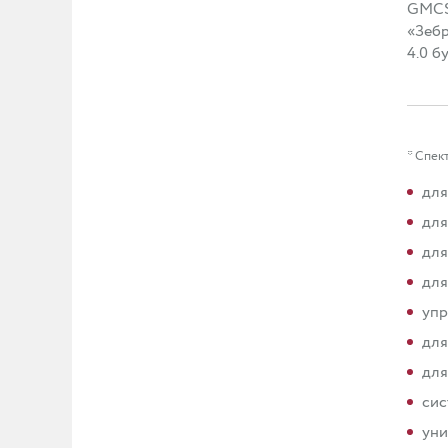
GMCS 
«Зебр
4.0 б
* Спек
для
для
для
для
упр
для
для
сис
уни