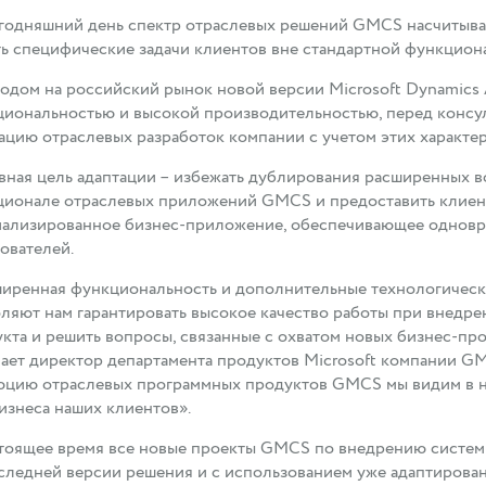
годняшний день спектр отраслевых решений GMCS насчитыва
ь специфические задачи клиентов вне стандартной функциона
одом на российский рынок новой версии Microsoft Dynamics
иональностью и высокой производительностью, перед консул
ацию отраслевых разработок компании с учетом этих характер
ная цель адаптации – избежать дублирования расширенных в
ионале отраслевых приложений GMCS и предоставить клиен
ализированное бизнес-приложение, обеспечивающее одновр
ователей.
иренная функциональность и дополнительные технологически
ляют нам гарантировать высокое качество работы при внедр
кта и решить вопросы, связанные с охватом новых бизнес-пр
ает директор департамента продуктов Microsoft компании G
цию отраслевых программных продуктов GMCS мы видим в на
изнеса наших клиентов».
тоящее время все новые проекты GMCS по внедрению системы
следней версии решения и с использованием уже адаптирова