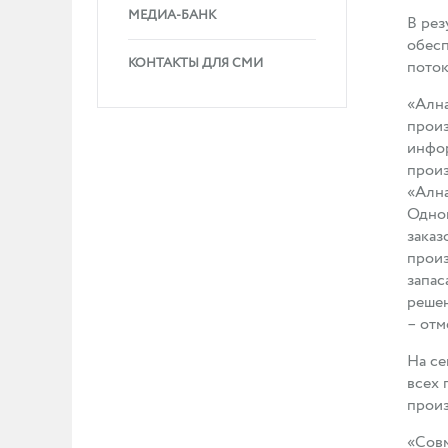
МЕДИА-БАНК
В рез
обесп
КОНТАКТЫ ДЛЯ СМИ
поток
«Ална
произ
инфор
произ
«Ална
Одной
заказ
произ
запас
решен
– отм
На се
всех 
произ
«Совм