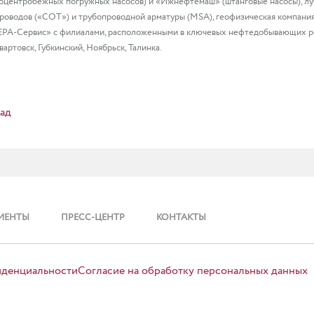
оцентробежных погружных насосов) и «Ижнефтемаш» (штанговые насосы), л
роводов («СОТ») и трубопроводной арматуры (MSA), геофизическая компани
А-Сервис» с филиалами, расположенными в ключевых нефтедобывающих реги
артовск, Губкинский, Ноябрьск, Талинка.
ад
ИЕНТЫ
ПРЕСС-ЦЕНТР
КОНТАКТЫ
иденциальности
Согласие на обработку персональных данных