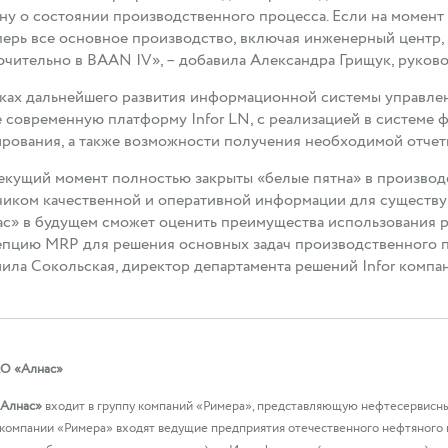
ну о состоянии производственного процесса. Если на момент 
перь все основное производство, включая инженерный центр,
чительно в BAAN IV», – добавила Александра Грищук, руков
ках дальнейшего развития информационной системы управлен
 современную платформу Infor LN, с реализацией в системе
рования, а также возможности получения необходимой отчет
екущий момент полностью закрыты «белые пятна» в производ
чиком качественной и оперативной информации для существу
с» в будущем сможет оценить преимущества использования р
пцию MRP для решения основных задач производственного п
ла Сокольская, директор департамента решений Infor комп
О «Алнас»
Алнас»
входит в группу компаний «Римера», представляющую нефтесервисный
 компании «Римера» входят ведущие предприятия отечественного нефтяного