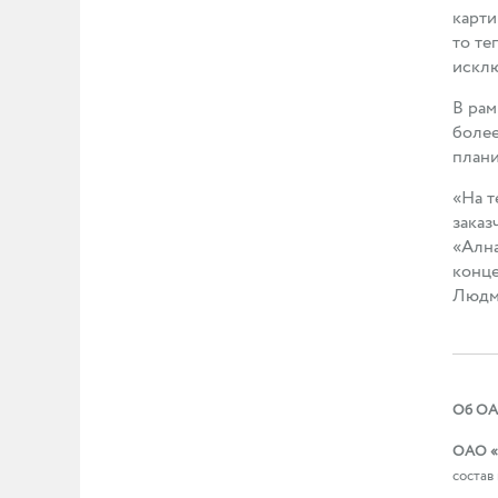
карти
то те
исклю
В рам
более
плани
«На т
заказ
«Ална
конце
Людми
Об ОА
ОАО «
состав