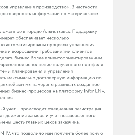
сов управления производством. В частности,
достоверность информации по материальным
оложенное в городе Альметьевск. Поддержку
имера» обеспечивает несколько
чно автоматизированы процессы управления
ынка и возросшими требованиями клиентов
делать бизнес более клиентоориентированным.
оевременное исполнение полученного портфеля
стемы планирования и управления
чать максимально достоверную информацию по
В дальнейшем мы намерены развивать созданное
ных бизнес-процессов на платформу Infor LN»,
Алнас».
й учет – происходит ежедневная регистрация
ет движения запасов и учет незавершенного
ены шесть главных цехов заказчика.
N IV, что позволило нам получить более ясную