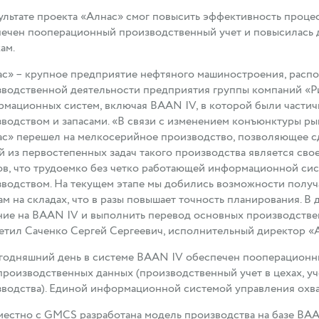
ультате проекта «Алнас» смог повысить эффективность процес
ечен пооперационный производственный учет и повысилась 
ам.
с» – крупное предприятие нефтяного машиностроения, расп
водственной деятельности предприятия группы компаний «Р
мационных систем, включая BAAN IV, в которой были части
водством и запасами. «В связи с изменением конъюнктуры р
с» перешел на мелкосерийное производство, позволяющее с
 из первостепенных задач такого производства является св
ов, что трудоемко без четко работающей информационной си
водством. На текущем этапе мы добились возможности полу
ам на складах, что в разы повышает точность планирования. 
ие на BAAN IV и выполнить перевод основных производствен
етил Саченко Сергей Сергеевич, исполнительный директор «
годняшний день в системе BAAN IV обеспечен пооперационны
производственных данных (производственный учет в цехах, уч
водства). Единой информационной системой управления охвач
естно с GMCS разработана модель производства на базе BAA