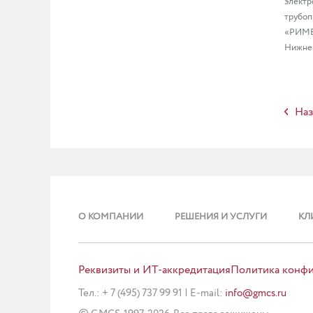
электр
трубоп
«РИМЕР
Нижнев
Наз
О КОМПАНИИ
РЕШЕНИЯ И УСЛУГИ
КЛ
Реквизиты и ИТ-аккредитация
Политика конф
Тел.: + 7 (495) 737 99 91
|
E-mail:
info@gmcs.ru