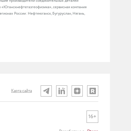
учшие производители соединительных деталей
я «Юганскнефтегазгеофизика», сервисная компания
онах России: Нефтеюганск, Бугуруслан, Нягань,
Карта сайта
16+