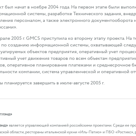
т был начат в ноябре 2004 года. На первом этапе были выпо
мационной системы, разработке Технического задания, внедр
ления персоналом, а также электронного документооборота 
ссами».
рале 2005 г. GMCS приступила ко второму этапу проекта. На
 по созданию информационной системы, охватывающей следу
уатируемых объектов предприятия, оперативный учет процесс
тивный учет движения товаров по всем объектам предприятия
ов, оперативное планирование платежами и среднесрочное б
льности компании, система управленческой и оперативной от
ы планируется завершить в июле-августе 2005 г.
тлэнд»
энд»
является управляющей компанией российскими проектами. Среди ее про
ской области, рестораны итальянской кухни «Иль-Патио» и ПБО «Ростикс», р