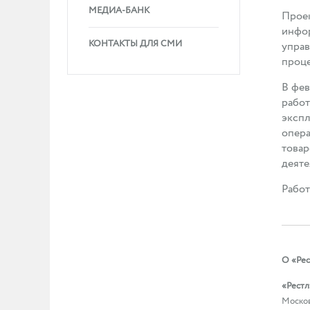
МЕДИА-БАНК
Проек
инфор
КОНТАКТЫ ДЛЯ СМИ
управ
проце
В фев
работ
экспл
опера
товар
деяте
Работ
О «Рес
«Рестл
Москов