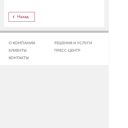
Назад
О КОМПАНИИ
РЕШЕНИЯ И УСЛУГИ
КЛИЕНТЫ
ПРЕСС-ЦЕНТР
КОНТАКТЫ
Реквизиты и ИТ-аккредитация
Политика конфиденциальности
Согласие на обработку персональных данных
Тел.: + 7 (495) 737 99 91
E-mail:
info@gmcs.ru
Карта сайта