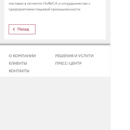
поставки в сегменте HoReCA и сотрудничество с
предприятиями пищевой промышленности.
Назад
О КОМПАНИИ
РЕШЕНИЯ И УСЛУГИ
КЛИЕНТЫ
ПРЕСС-ЦЕНТР
КОНТАКТЫ
Реквизиты и ИТ-аккредитация
Политика конфиденциальности
Согласие на обработку персональных данных
Тел.: + 7 (495) 737 99 91
E-mail:
info@gmcs.ru
Карта сайта