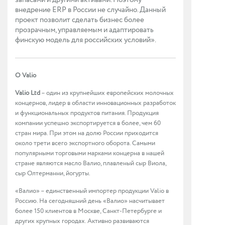
запасами и другими активами. Поэтому
внедрение ERP в России не случайно. Данный
проект позволит сделать бизнес более
прозрачным, управляемым и адаптировать
финскую модель для российских условий».
О Valio
Valio Ltd
– один из крупнейших европейских молочных
концернов, лидер в области инновационных разработок
и функциональных продуктов питания. Продукция
компании успешно экспортируется в более, чем 60
стран мира. При этом на долю России приходится
около трети всего экспортного оборота. Самыми
популярными торговыми марками концерна в нашей
стране являются масло Валио, плавленый сыр Виола,
сыр Олтерманни, йогурты.
«Валио» – единственный импортер продукции Valio в
Россию. На сегодняшний день «Валио» насчитывает
более 150 клиентов в Москве, Санкт-Петербурге и
других крупных городах. Активно развиваются