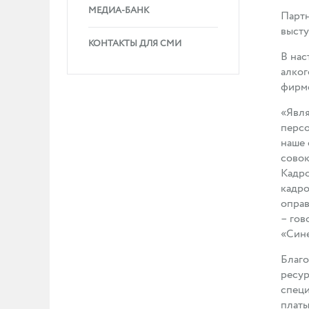
МЕДИА-БАНК
Партн
выст
КОНТАКТЫ ДЛЯ СМИ
В нас
алког
фирме
«Явля
персо
наше 
совок
Кадро
кадро
оправ
– гов
«Син
Благо
ресур
специ
платы