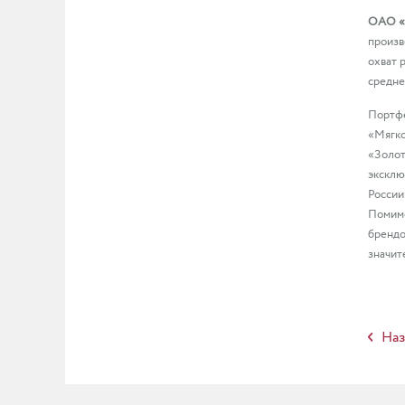
ОАО «
произв
охват 
средне
Портфе
«Мягко
«Золот
эксклю
России 
Помимо
брендо
значит
Наз