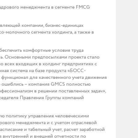
кадрового менеджмента в сегменте FMCG
авляющей компании, бизнес-единицах
о-молочного сегмента холдинга, а также в
обеспечить комфортные условия труда
ль. Основными предпосылками проекта стало
о всех входящих в холдинг предприятиях с
нная система на базе продукта «БОСС-
 функционал для качественного учета движения
не ошиблись – компания GMCS полностью
офессионализм в решении поставленных задач»,
седателя Правления Группы компаний
ую политику управления человеческими
рового менеджмента и с учетом отраслевой
списание и табельный учет, расчет заработной
я внутренней и внешней отчетности по