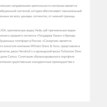
гическим направлением деятельности компании является
ибуционной системой, которая обеспечивает максимальный
енных во всех ценовых сегментах, от нижней границы
GA, премиальную водку Veda, суб-премиальные водки
ижнего среднего сегмента «Государев Заказ» и бренди
буционных платформ в России. «Синергия» является
 алкоголя компании William Grant & Sons, представляя в
Balvenie, джин Hendrick’s и ирландский виски Tullamore Dew.
 дома Camus. Сочетание сбалансированного портфеля
компании существенные конкурентные преимущества и