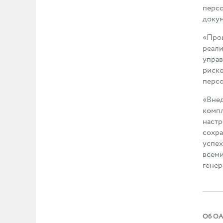
персо
доку
«Проц
реали
управ
риско
перс
«Вне
компл
настр
сохра
успех
всеми
генер
Об О