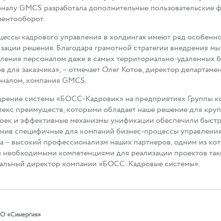
налу GMCS разработала дополнительные пользовательские ф
ментооборот.
ессы кадрового управления в холдингах имеют ряд особенно
зации решения. Благодаря грамотной стратегии внедрения мы
ления персоналом даже в самых территориально-удаленных би
в для заказчика», – отмечает Олег Котов, директор департам
оналом, компания GMCS.
дрение системы «БОСС-Кадровик» на предприятиях Группы к
екс преимуществ, которыми обладает наше решение для круп
оек и эффективные механизмы унификации обеспечили быстр
нив специфичные для компаний бизнес-процессы управления
а – высокий профессионализм наших партнеров, одним из к
 необходимыми компетенциями для реализации проектов таког
альный директор компании «БОСС. Кадровые системы».
АО
«Синергия»