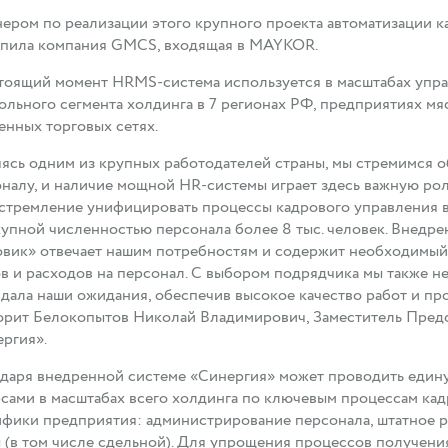
ером по реализации этого крупного проекта автоматизации 
упила компания GMCS, входящая в MAYKOR.
тоящий момент HRMS-система используется в масштабах упр
ольного сегмента холдинга в 7 регионах РФ, предприятиях мяс
нных торговых сетях.
ясь одним из крупных работодателей страны, мы стремимся 
налу, и наличие мощной HR-системы играет здесь важную ро
стремление унифицировать процессы кадрового управления в
упной численностью персонала более 8 тыс. человек. Внедре
вик» отвечает нашим потребностям и содержит необходимый
в и расходов на персонал. С выбором подрядчика мы также 
дала наши ожидания, обеспечив высокое качество работ и пр
орит Белокопытов Николай Владимирович, Заместитель Пред
ергия».
даря внедренной системе «Синергия» может проводить един
сами в масштабах всего холдинга по ключевым процессам кад
фики предприятия: администрирование персонала, штатное ра
 (в том числе сдельной). Для упрощения процессов получени