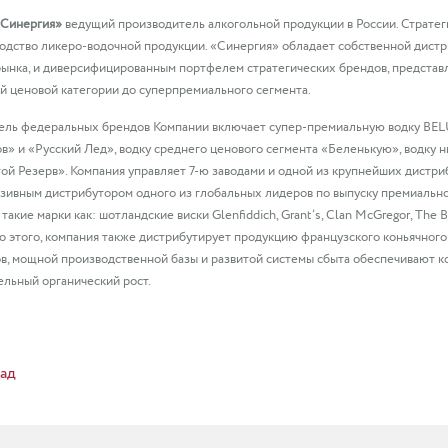
Синергия»
ведущий производитель алкогольной продукции в России. Страте
одство ликеро-водочной продукции. «Синергия» обладает собственной дистр
рынка, и диверсифицированным портфелем стратегических брендов, представл
й ценовой категории до суперпремиального сегмента.
ль федеральных брендов Компании включает супер-премиальную водку BELU
в» и «Русский Лед», водку среднего ценового сегмента «Беленькую», водку н
ой Резерв». Компания управляет 7-ю заводами и одной из крупнейших дистри
зивным дистрибутором одного из глобальных лидеров по выпуску премиального
такие марки как: шотландские виски Glenfiddich, Grant’s, Clan McGregor, The 
 этого, компания также дистрибутирует продукцию французского коньячного
в, мощной производственной базы и развитой системы сбыта обеспечивают 
ельный органический рост.
ад