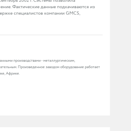
сентябрь 2002 г. Системы позволила
ление. Фактические данные подкачиваются из
держке специалистов компании GMCS,
нными производствами - металлургическим,
гательным. Произведенное заводом оборудование работает
ке, Африке.