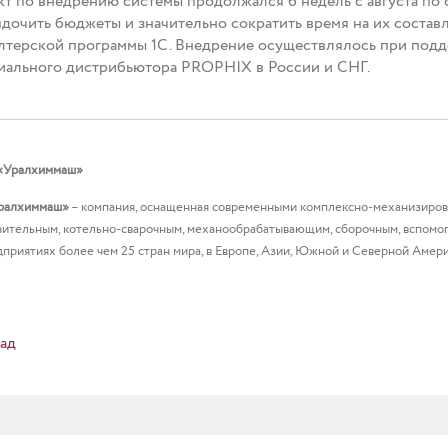
т по внедрению системы продолжался 6 недель с августа по 
дочить бюджеты и значительно сократить время на их состав
лтерской программы 1С. Внедрение осуществлялось при под
иального дистрибьютора PROPHIX в России и СНГ.
«Уралхиммаш»
ралхиммаш»
– компания, оснащенная современными комплексно-механизирова
вительным, котельно-сварочным, механообрабатывающим, сборочным, вспомо
дприятиях более чем 25 стран мира, в Европе, Азии, Южной и Северной Амери
ад