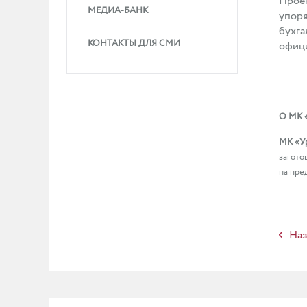
Проек
МЕДИА-БАНК
упоря
бухга
КОНТАКТЫ ДЛЯ СМИ
офиц
О
МК 
МК «У
загото
на пре
Наз