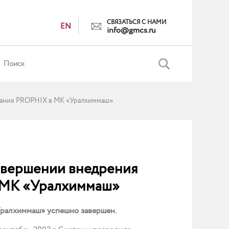
СВЯЗАТЬСЯ С НАМИ
EN
info@gmcs.ru
вания PROPHIX в МК «Уралхиммаш»
авершении внедрения
 МК «Уралхиммаш»
ралхиммаш» успешно завершен.