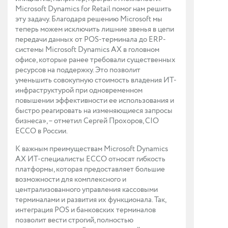
Microsoft Dynamics for Retail помог нам решить
эту задачу. Благодаря решению Microsoft мы
теперь можем исключить лишние звенья в цепи
передачи данных от POS-терминала до ERP-
системы Microsoft Dynamics AX в головном
офисе, которые ранее требовали существенных
ресурсов на поддержку. Это позволит
уменьшить совокупную стоимость владения ИТ-
инфраструктурой при одновременном
повышении эффективности ее использования и
быстро реагировать на изменяющиеся запросы
бизнеса», – отметил Сергей Прохоров, CIO
ECCO в России.
К важным преимуществам Microsoft Dynamics
AX ИТ-специалисты ECCO относят гибкость
платформы, которая предоставляет большие
возможности для комплексного и
централизованного управления кассовыми
терминалами и развития их функционала. Так,
интеграция POS и банковских терминалов
позволит вести строгий, полностью