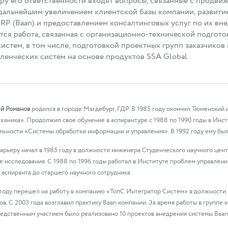
ру его ответственности входят вопросы, связанные с продвиж
дальнейшим увеличением клиентской базы компании, развити
RP (Baan) и предоставлением консалтинговых услуг по их в
тся работа, связанная с организационно-технической подгот
истем, в том числе, подготовкой проектных групп заказчико
ленческих систем на основе продуктов SSA Global.
й Романов
родился в городе Магдебург, ГДР. В 1985 году окончил Тюменский
ханика». Продолжил свое обучение в аспирантуре с 1988 по 1990 годы в Инс
льности «Системы обработки информации и управления». В 1992 году ему был
арьеру начал в 1985 году в должности инженера Студенческого научного цен
е исследования. С 1988 по 1996 годы работал в Институте проблем управлени
т аспиранта до старшего научного сотрудника.
 году перешел на работу в компанию «ТопС Интегратор Систем» в должности
ов. С 2003 года возглавил практику Baan компании. За время работы в группе
едственным участием было реализовано 10 проектов внедрения системы Baan