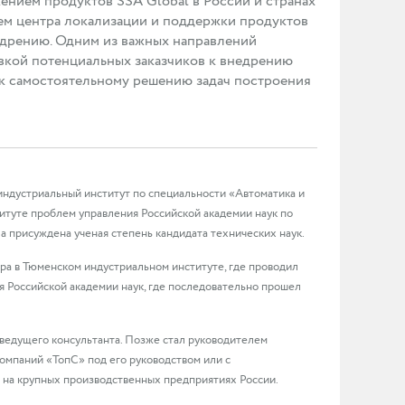
ением продуктов SSA Global в России и странах
ем центра локализации и поддержки продуктов
недрению. Одним из важных направлений
овкой потенциальных заказчиков к внедрению
в к самостоятельному решению задач построения
 индустриальный институт по специальности «Автоматика и
титуте проблем управления Российской академии наук по
а присуждена ученая степень кандидата технических наук.
тра в Тюменском индустриальном институте, где проводил
я Российской академии наук, где последовательно прошел
 ведущего консультанта. Позже стал руководителем
 компаний «ТопС» под его руководством или с
 на крупных производственных предприятиях России.