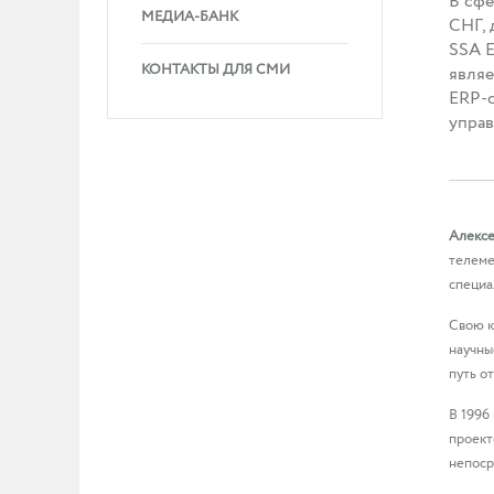
В сфе
МЕДИА-БАНК
СНГ, 
SSA E
КОНТАКТЫ ДЛЯ СМИ
являе
ERP-с
управ
Алексе
телеме
специа
Свою к
научны
путь о
В 1996
проект
непоср