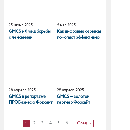
25 июня 2025
6 мая 2025
GMCS и Фонд борьбы
Как цифровые сервисы
с лейкемией
помогают эффективно
искать персонал
28 апреля 2025
28 апреля 2025
GMCS в репортаже
GMCS — золотой
ПРОБизнес о Форсайт
партнер Форсайт
TechEd 2025
TechEd 2025
2
3
4
5
6
След.
1