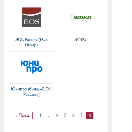
ЭОС Россия (EOS
ЭФКО
Group)
Юнипро (бывш.«Е.ОН
Россия»)
Пред.
1
...
4
5
6
7
8